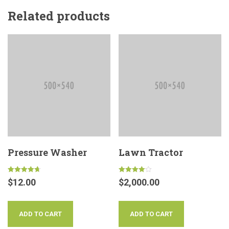
Related products
Pressure Washer
Lawn Tractor
Rated
Rated
$
12.00
$
2,000.00
4.67
4.00
out of 5
out of 5
ADD TO CART
ADD TO CART