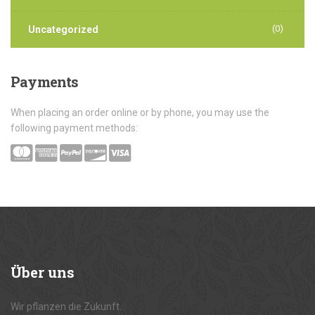
(0)
Uncategorized
Payments
When placing an order online or by phone, you may use the
following payment methods:
Über
uns
Wir pflanzen die Zukunft.