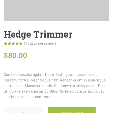
Hedge Trimmer
(
1
customer review)
Rated
1
5.00
out of 5
$
80.00
based on
customer
rating
Curabitur sodales ligula in libero. Sed dignissim lacinia nunc.
Curabitur tortor. Pellentesque nibh. Aenean quam. In scelerisque
sem at dolor. Maecenas mattis. Sed convallis tristique sem. Proin
ut ligula vel nunc egestas porttitor. Morbi lectus risus, iaculis vel,
suscipit quis, luctus non, massa.