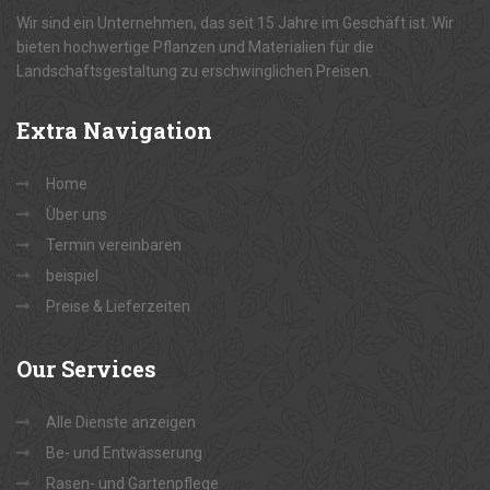
Wir sind ein Unternehmen, das seit 15 Jahre im Geschäft ist. Wir
bieten hochwertige Pflanzen und Materialien für die
Landschaftsgestaltung zu erschwinglichen Preisen.
Extra
Navigation
Home
Über uns
Termin vereinbaren
beispiel
Preise & Lieferzeiten
Our
Services
Alle Dienste anzeigen
Be- und Entwässerung
Rasen- und Gartenpflege