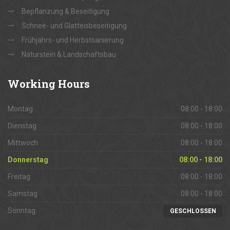
Bepflanzung & Beseitigung
Schnee- und Glatteisbeseitigung
Frühjahrs- und Herbstsanierung
Naturstein & Landschaftsbau
Working
Hours
Montag
08:00 - 18:00
Dienstag
08:00 - 18:00
Mittwoch
08:00 - 18:00
Donnerstag
08:00 - 18:00
Freitag
08:00 - 18:00
Samstag
08:00 - 18:00
Sonntag
GESCHLOSSEN