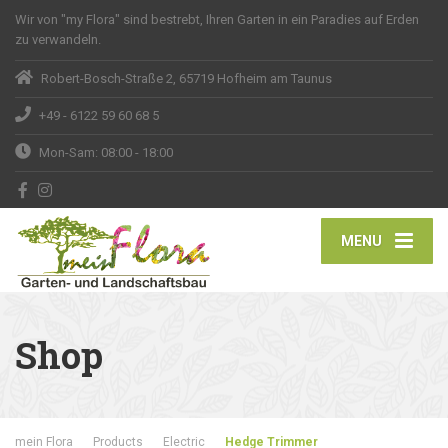
Wir von "my Flora" sind bestrebt, Ihren Garten in ein Paradies auf Erden
zu verwandeln.
Robert-Bosch-Straße 2, 65719 Hofheim am Taunus
+49 - 6122 59 60 68 5
Mon-Sam: 08:00 - 18:00
MENU
Shop
mein Flora
Products
Electric
Hedge Trimmer